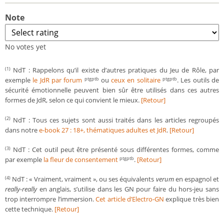
Note
No votes yet
NdT : Rappelons qu’il existe d’autres pratiques du Jeu de Rôle, par
(1)
exemple
le JdR par forum
ou
ceux en solitaire
. Les outils de
ptgptb
ptgptb
sécurité émotionnelle peuvent bien sûr être utilisés dans ces autres
formes de JdR, selon ce qui convient le mieux.
[Retour]
NdT : Tous ces sujets sont aussi traités dans les articles regroupés
(2)
dans notre
e-book 27 : 18+, thématiques adultes et JdR
.
[Retour]
NdT : Cet outil peut être présenté sous différentes formes, comme
(3)
par exemple
la fleur de consentement
.
[Retour]
ptgptb
NdT : « Vraiment, vraiment », ou ses équivalents
verum
en espagnol et
(4)
really-really
en anglais, s’utilise dans les GN pour faire du hors-jeu sans
trop interrompre l’immersion.
Cet article d’Electro-GN
explique très bien
cette technique.
[Retour]