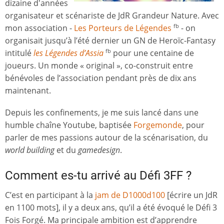
dizaine d'années
organisateur et scénariste de JdR Grandeur Nature. Avec
mon association -
Les Porteurs de Légendes
- on
fb
organisait jusqu’à l’été dernier un GN de Heroïc-Fantasy
intitulé
les Légendes d’Assia
pour une centaine de
fb
joueurs. Un monde « original », co-construit entre
bénévoles de l’association pendant près de dix ans
maintenant.
Depuis les confinements, je me suis lancé dans une
humble chaîne Youtube, baptisée
Forgemonde
, pour
parler de mes passions autour de la scénarisation, du
world building
et du
gamedesign
.
Comment es-tu arrivé au Défi 3FF ?
C’est en participant à la
jam de D1000d100
[écrire un JdR
en 1100 mots], il y a deux ans, qu’il a été évoqué le Défi 3
Fois Forgé. Ma principale ambition est d’apprendre