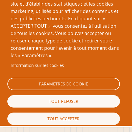
site et d’établir des statistiques ; et les cookies
marketing, utilisés pour afficher des contenus et
Créer un nouveau compte
des publicités pertinents. En cliquant sur «
ACCEPTER TOUT », vous consentez à l’utilisation
Réinitialiser votre mot de passe
de tous les cookies. Vous pouvez accepter ou
refuser chaque type de cookie et retirer votre
VOUS AIMEREZ AUSSI
consentement pour l’avenir à tout moment dans
les « Paramètres ».
Défi PTGPTB Trois Fois Forgé, 11e édition
Information sur les cookies
Ara : le 3FF, on y apprend beaucoup !
Germi : le Défi 3FF pour côtoyer d'autres sensibilités
PARAMÈTRES DE COOKIE
créatrices
10e Défi PTGPTB Trois Fois Forgé - Les Jeux
TOUT REFUSER
illustrateur pour le Défi 3FF - Interview de le Chose
TOUT ACCEPTER