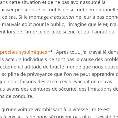
dans cette situation et de ne pas avoir assumé la
laisser penser que les outils de sécurité émotionnelle
s ce cas. Si le montage
a posteriori
ne leur a pas donné
 mauvais goût pour le public, j'imagine que le MJ n'au
nt lors de l’amorce de cette scène, et qu'il aurait pu
wiki
proches systémiques
. Après tout, j'ai travaillé dan
s acteurs individuels ne sont pas la cause des prob
orrectement l'attitude de tout le monde que nous pouv
discipline de prévoyance que l'on ne peut apprendre 
a que nous faisons des exercices d'évacuation en cas
us avons des ceintures de sécurité, des limitations d
ns de conduite.
u’une voiture vrombissant à la vitesse limite est
 à eux seuls ne nous sécurisent pas plus. Il existe d