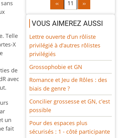
Pagination
Page
Page
e sans
‹‹
11
››
précédente
suivante
ux
VOUS AIMEREZ AUSSI
e. Telle
Lettre ouverte d’un rôliste
artes-X
privilégié à d’autres rôlistes
re
privilégiés
Grossophobie et GN
ties de
JdR avec
Romance et Jeu de Rôles : des
ut.
biais de genre ?
Concilier grossesse et GN, c’est
ours
possible
par
et un
Pour des espaces plus
e fait
sécurisés : 1 - côté participante