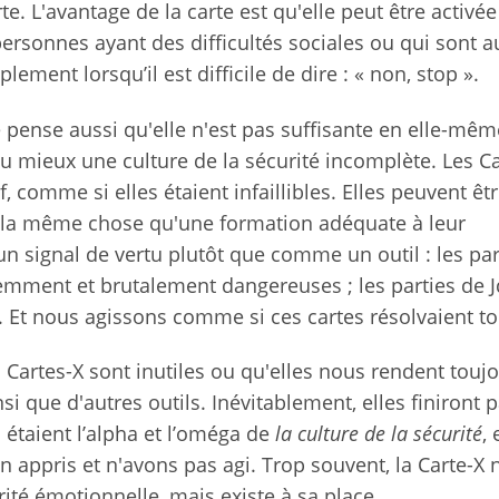
. L'avantage de la carte est qu'elle peut être activé
personnes ayant des difficultés sociales ou qui sont a
ment lorsqu’il est difficile de dire : « non, stop ».
e pense aussi qu'elle n'est pas suffisante en elle-mêm
au mieux une culture de la sécurité incomplète. Les C
f, comme si elles étaient infaillibles. Elles peuvent êt
s la même chose qu'une formation adéquate à leur
 un signal de vertu plutôt que comme un outil : les par
emment et brutalement dangereuses ; les parties de 
. Et nous agissons comme si ces cartes résolvaient to
Cartes-X sont inutiles ou qu'elles nous rendent touj
nsi que d'autres outils. Inévitablement, elles finiront 
étaient l’alpha et l’oméga de
la culture de la sécurité
, 
n appris et n'avons pas agi. Trop souvent, la Carte-X n
ité émotionnelle, mais existe à sa place.