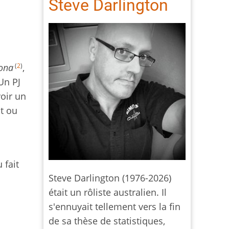
Steve Darlington
(
2
)
ona
,
Un PJ
oir un
t ou
 fait
Steve Darlington (1976-2026)
était un rôliste australien. Il
s'ennuyait tellement vers la fin
de sa thèse de statistiques,