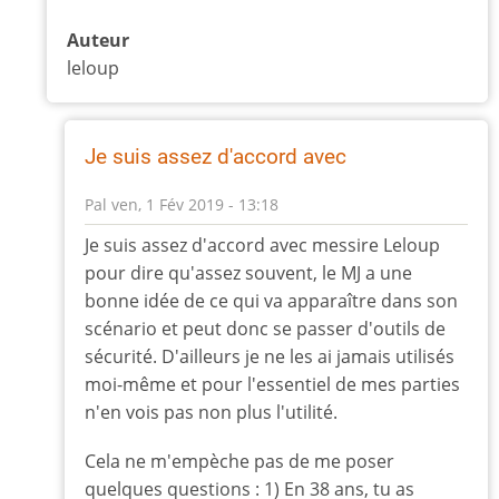
Auteur
leloup
Je suis assez d'accord avec
Pal
ven, 1 Fév 2019 - 13:18
En
Je suis assez d'accord avec messire Leloup
réponse
pour dire qu'assez souvent, le MJ a une
à
bonne idée de ce qui va apparaître dans son
Avant
scénario et peut donc se passer d'outils de
la
sécurité. D'ailleurs je ne les ai jamais utilisés
partie
moi-même et pour l'essentiel de mes parties
on
échange
n'en vois pas non plus l'utilité.
par
Cela ne m'empèche pas de me poser
leloup
quelques questions : 1) En 38 ans, tu as