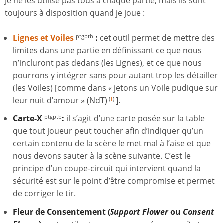
Je ne les utilise pas tous à chaque partie, mais ils sont
toujours à disposition quand je joue :
Lignes et Voiles
:
cet outil permet de mettre des
ptgptb
limites dans une partie en définissant ce que nous
n’incluront pas dedans (les Lignes), et ce que nous
pourrons y intégrer sans pour autant trop les détailler
(les Voiles) [comme dans « jetons un Voile pudique sur
leur nuit d’amour » (NdT)
].
(
1
)
Carte-X
:
il s’agit d’une carte posée sur la table
ptgptb
que tout joueur peut toucher afin d’indiquer qu’un
certain contenu de la scène le met mal à l’aise et que
nous devons sauter à la scène suivante. C’est le
principe d’un coupe-circuit qui intervient quand la
sécurité est sur le point d’être compromise et permet
de corriger le tir.
Fleur de Consentement (
Support Flower
ou
Consent