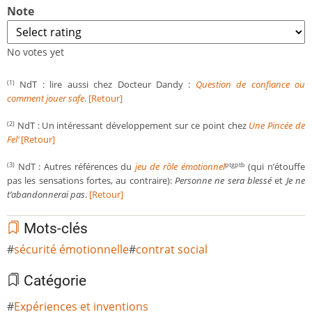
Note
No votes yet
NdT : lire aussi chez Docteur Dandy :
Question de confiance ou
(1)
comment jouer safe
.
[Retour]
NdT : Un intéressant développement sur ce point chez
Une Pincée de
(2)
Fel’
[Retour]
NdT : Autres références du
jeu de rôle émotionnel
(qui n’étouffe
(3)
ptgptb
pas les sensations fortes, au contraire):
Personne ne sera blessé
et
Je ne
t’abandonnerai pas
.
[Retour]
Mots-clés
sécurité émotionnelle
contrat social
Catégorie
Expériences et inventions