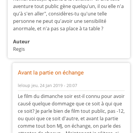
aventure tout public gène quelqu'un, il ou elle n'a
qu'à s'en aller", considères-tu qu'une telle
personne ne peut qu'avoir une sensibilité
anormale, et n'a pas sa place à ta table ?
Auteur
Regis
Avant la partie on échange
leloup
jeu, 24 Jan 2019 - 20:07
En
Le film du dimanche soir est-il connu pour avoir
réponse
causé quelque dommage que ce soit à qui que
à
ce soit? Je parle bien de film tout public, pas -12,
Connais-
ou quoi que ce soit d'autre, et avant la partie
tu
comme tout bon MJ, on échange, on parle des
le