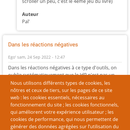
scroller un peu, c'est le 4ème jeu du livre)
Auteur
Pal'
Dans les réactions négatives
Ego'
sam, 24 Sep 2022 - 12:47
Dans les réactions négatives à ce type d'outils, on
oublie systématiquement que le JdR n'est pas un
one-man-show dont on peut quitter la salle
Nous utilisons différents types de cookies, les
discrétement, et surtout qu'il y a
nôtres et ceux de tiers, sur les pages de ce site
plusieurs intervenants autour de la table autres
web : les cookies essentiels, nécessaires au
que le MJ, et que eux aussi peuvent mettre les pieds
fonctionnement du site ; les cookies fonctionnels,
dans le plat.
qui améliorent votre expérience utilisateur ; les
Il n'y d'ailleurs pas que les joueuses et les joueurs
cookies de performance, qui nous permettent de
qui peuvent avoir besoin d'un arrêt de jeu suite à
générer des données agrégées sur l’utilisation du