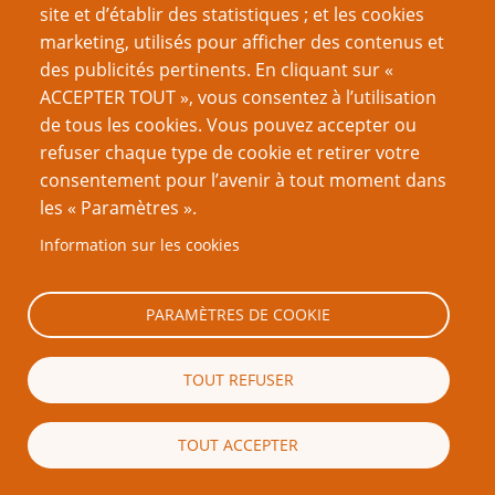
un débordement, le MJ aussi.
site et d’établir des statistiques ; et les cookies
Le geste "temps-mort" est pratiqué en sport, aussi
marketing, utilisés pour afficher des contenus et
bien amateur que professionel, alors pourquoi
des publicités pertinents. En cliquant sur «
serait-ce différent en JdR ?
ACCEPTER TOUT », vous consentez à l’utilisation
de tous les cookies. Vous pouvez accepter ou
Auteur
refuser chaque type de cookie et retirer votre
Ego'
consentement pour l’avenir à tout moment dans
les « Paramètres ».
Information sur les cookies
Ajouter un commentaire
PARAMÈTRES DE COOKIE
Votre nom
TOUT REFUSER
Courriel
TOUT ACCEPTER
Le contenu de ce champ sera maintenu privé et ne sera