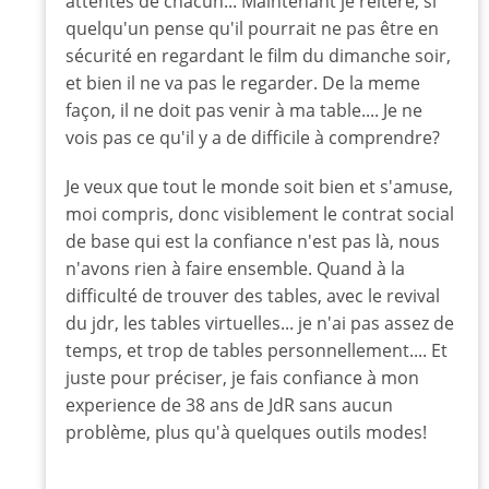
attentes de chacun... Maintenant je réitere, si
script
avant
quelqu'un pense qu'il pourrait ne pas être en
de
sécurité en regardant le film du dimanche soir,
voir
et bien il ne va pas le regarder. De la meme
le
façon, il ne doit pas venir à ma table.... Je ne
film?
vois pas ce qu'il y a de difficile à comprendre?
par
Rappar
Je veux que tout le monde soit bien et s'amuse,
moi compris, donc visiblement le contrat social
de base qui est la confiance n'est pas là, nous
n'avons rien à faire ensemble. Quand à la
difficulté de trouver des tables, avec le revival
du jdr, les tables virtuelles... je n'ai pas assez de
temps, et trop de tables personnellement.... Et
juste pour préciser, je fais confiance à mon
experience de 38 ans de JdR sans aucun
problème, plus qu'à quelques outils modes!