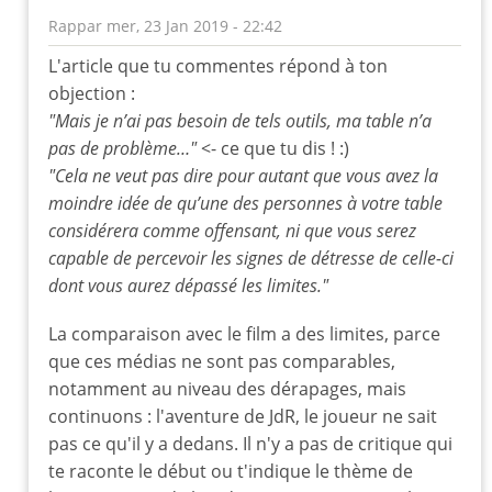
Rappar
mer, 23 Jan 2019 - 22:42
En
L'article que tu commentes répond à ton
réponse
objection :
à
"Mais je n’ai pas besoin de tels outils, ma table n’a
film
pas de problème…"
<- ce que tu dis ! :)
du
"Cela ne veut pas dire pour autant que vous avez la
dimanche
moindre idée de qu’une des personnes à votre table
soir
par
considérera comme offensant, ni que vous serez
leloup
capable de percevoir les signes de détresse de celle-ci
dont vous aurez dépassé les limites."
La comparaison avec le film a des limites, parce
que ces médias ne sont pas comparables,
notamment au niveau des dérapages, mais
continuons : l'aventure de JdR, le joueur ne sait
pas ce qu'il y a dedans. Il n'y a pas de critique qui
te raconte le début ou t'indique le thème de