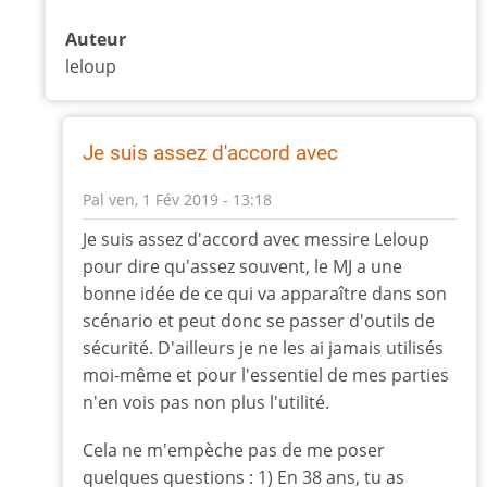
Auteur
leloup
Je suis assez d'accord avec
Pal
ven, 1 Fév 2019 - 13:18
En
Je suis assez d'accord avec messire Leloup
réponse
pour dire qu'assez souvent, le MJ a une
à
bonne idée de ce qui va apparaître dans son
Avant
scénario et peut donc se passer d'outils de
la
sécurité. D'ailleurs je ne les ai jamais utilisés
partie
moi-même et pour l'essentiel de mes parties
on
échange
n'en vois pas non plus l'utilité.
par
Cela ne m'empèche pas de me poser
leloup
quelques questions : 1) En 38 ans, tu as