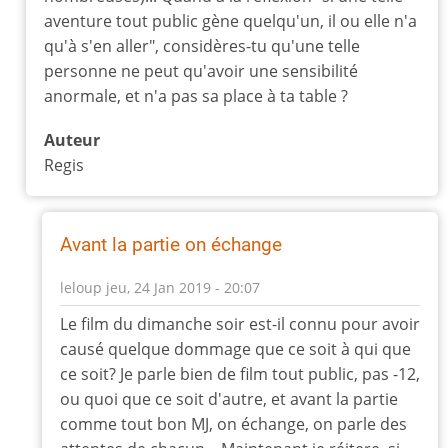
aventure tout public gène quelqu'un, il ou elle n'a
qu'à s'en aller", considères-tu qu'une telle
personne ne peut qu'avoir une sensibilité
anormale, et n'a pas sa place à ta table ?
Auteur
Regis
Avant la partie on échange
leloup
jeu, 24 Jan 2019 - 20:07
En
Le film du dimanche soir est-il connu pour avoir
réponse
causé quelque dommage que ce soit à qui que
à
ce soit? Je parle bien de film tout public, pas -12,
Connais-
ou quoi que ce soit d'autre, et avant la partie
tu
comme tout bon MJ, on échange, on parle des
le