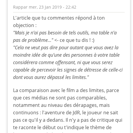
Rappar
mer, 23 Jan 2019 - 22:42
En
L'article que tu commentes répond à ton
réponse
objection :
à
"Mais je n’ai pas besoin de tels outils, ma table n’a
film
pas de problème…"
<- ce que tu dis ! :)
du
"Cela ne veut pas dire pour autant que vous avez la
dimanche
moindre idée de qu’une des personnes à votre table
soir
par
considérera comme offensant, ni que vous serez
leloup
capable de percevoir les signes de détresse de celle-ci
dont vous aurez dépassé les limites."
La comparaison avec le film a des limites, parce
que ces médias ne sont pas comparables,
notamment au niveau des dérapages, mais
continuons : l'aventure de JdR, le joueur ne sait
pas ce qu'il y a dedans. Il n'y a pas de critique qui
te raconte le début ou t'indique le thème de