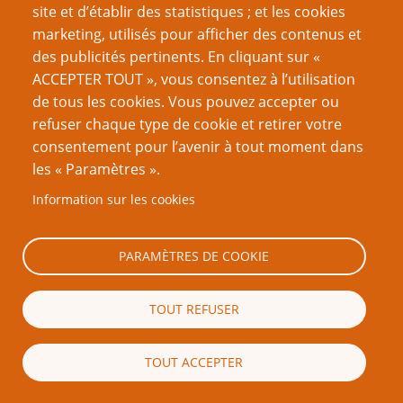
un débordement, le MJ aussi.
site et d’établir des statistiques ; et les cookies
Le geste "temps-mort" est pratiqué en sport, aussi
marketing, utilisés pour afficher des contenus et
bien amateur que professionel, alors pourquoi
des publicités pertinents. En cliquant sur «
serait-ce différent en JdR ?
ACCEPTER TOUT », vous consentez à l’utilisation
de tous les cookies. Vous pouvez accepter ou
Auteur
refuser chaque type de cookie et retirer votre
Ego'
consentement pour l’avenir à tout moment dans
les « Paramètres ».
Information sur les cookies
Ajouter un commentaire
PARAMÈTRES DE COOKIE
Votre nom
TOUT REFUSER
Courriel
TOUT ACCEPTER
Le contenu de ce champ sera maintenu privé et ne sera