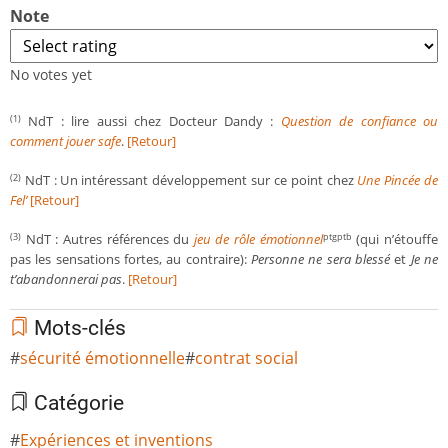
Note
No votes yet
NdT : lire aussi chez Docteur Dandy :
Question de confiance ou
(1)
comment jouer safe
.
[Retour]
NdT : Un intéressant développement sur ce point chez
Une Pincée de
(2)
Fel’
[Retour]
NdT : Autres références du
jeu de rôle émotionnel
(qui n’étouffe
(3)
ptgptb
pas les sensations fortes, au contraire):
Personne ne sera blessé
et
Je ne
t’abandonnerai pas
.
[Retour]
Mots-clés
sécurité émotionnelle
contrat social
Catégorie
Expériences et inventions