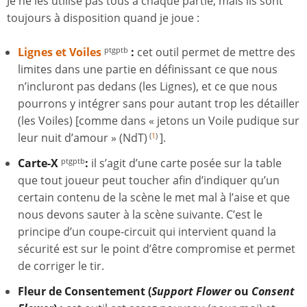
Je ne les utilise pas tous à chaque partie, mais ils sont
toujours à disposition quand je joue :
Lignes et Voiles
:
cet outil permet de mettre des
ptgptb
limites dans une partie en définissant ce que nous
n’incluront pas dedans (les Lignes), et ce que nous
pourrons y intégrer sans pour autant trop les détailler
(les Voiles) [comme dans « jetons un Voile pudique sur
leur nuit d’amour » (NdT)
].
(
1
)
Carte-X
:
il s’agit d’une carte posée sur la table
ptgptb
que tout joueur peut toucher afin d’indiquer qu’un
certain contenu de la scène le met mal à l’aise et que
nous devons sauter à la scène suivante. C’est le
principe d’un coupe-circuit qui intervient quand la
sécurité est sur le point d’être compromise et permet
de corriger le tir.
Fleur de Consentement (
Support Flower
ou
Consent