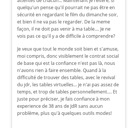
attentes de chacun... Maintenant je réitere, si
script
avant
quelqu'un pense qu'il pourrait ne pas être en
de
sécurité en regardant le film du dimanche soir,
voir
et bien il ne va pas le regarder. De la meme
le
façon, il ne doit pas venir à ma table.... Je ne
film?
vois pas ce qu'il y a de difficile à comprendre?
par
Rappar
Je veux que tout le monde soit bien et s'amuse,
moi compris, donc visiblement le contrat social
de base qui est la confiance n'est pas là, nous
n'avons rien à faire ensemble. Quand à la
difficulté de trouver des tables, avec le revival
du jdr, les tables virtuelles... je n'ai pas assez de
temps, et trop de tables personnellement.... Et
juste pour préciser, je fais confiance à mon
experience de 38 ans de JdR sans aucun
problème, plus qu'à quelques outils modes!