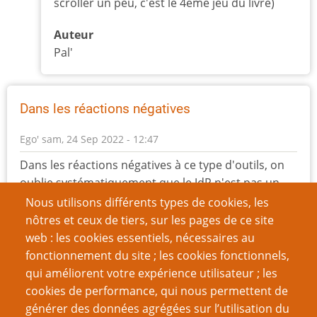
scroller un peu, c'est le 4ème jeu du livre)
Auteur
Pal'
Dans les réactions négatives
Ego'
sam, 24 Sep 2022 - 12:47
Dans les réactions négatives à ce type d'outils, on
oublie systématiquement que le JdR n'est pas un
one-man-show dont on peut quitter la salle
Nous utilisons différents types de cookies, les
discrétement, et surtout qu'il y a
nôtres et ceux de tiers, sur les pages de ce site
plusieurs intervenants autour de la table autres
web : les cookies essentiels, nécessaires au
que le MJ, et que eux aussi peuvent mettre les pieds
fonctionnement du site ; les cookies fonctionnels,
dans le plat.
qui améliorent votre expérience utilisateur ; les
Il n'y d'ailleurs pas que les joueuses et les joueurs
cookies de performance, qui nous permettent de
qui peuvent avoir besoin d'un arrêt de jeu suite à
générer des données agrégées sur l’utilisation du