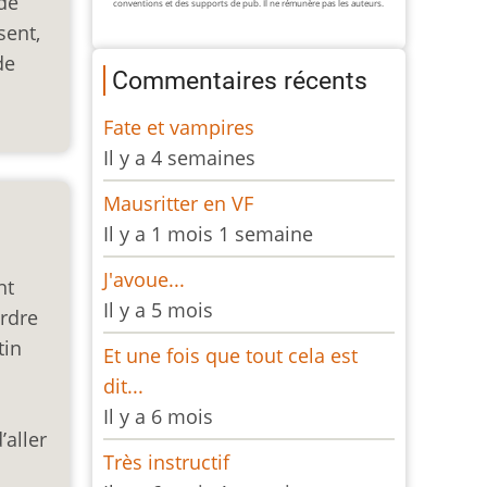
de
conventions et des supports de pub. Il ne rémunère pas les auteurs.
sent,
de
Commentaires récents
Fate et vampires
Il y a 4 semaines
Mausritter en VF
Il y a 1 mois 1 semaine
J'avoue...
nt
Il y a 5 mois
ordre
tin
Et une fois que tout cela est
dit...
Il y a 6 mois
’aller
Très instructif