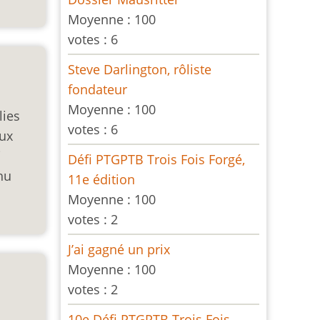
Moyenne :
100
votes :
6
Steve Darlington, rôliste
fondateur
Moyenne :
100
lies
votes :
6
aux
i
Défi PTGPTB Trois Fois Forgé,
hu
11e édition
Moyenne :
100
votes :
2
J’ai gagné un prix
Moyenne :
100
votes :
2
10e Défi PTGPTB Trois Fois