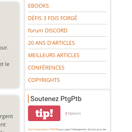
EBOOKS
DÉFIS 3 FOIS FORGÉ
forum DISCORD
20 ANS D'ARTICLES
our.
MEILLEURS ARTICLES
t le
CONFÉRENCES
COPYRIGHTS
Soutenez PtgPtb
tip!
7
tipeurs
argent
ent
Don à l'association PTGPTB
pour payer l'hébergement, des lots pour des