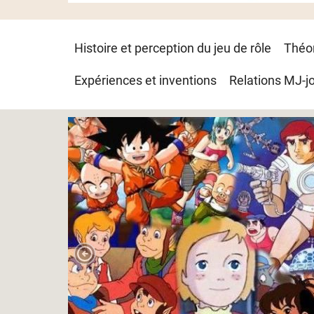
Navigation
Histoire et perception du jeu de rôle
Théo
principale
Expériences et inventions
Relations MJ-j
Diaporama
Slide 1 of 3
Previous Slide