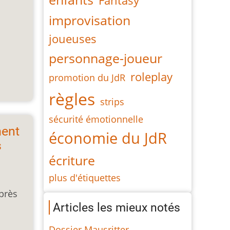
Fantasy
improvisation
joueuses
personnage-joueur
roleplay
promotion du JdR
règles
strips
sécurité émotionnelle
ent
économie du JdR
s
écriture
plus d'étiquettes
près
Articles les mieux notés
Dossier Mausritter