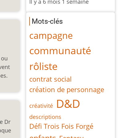
Il y a 6 mois 1 semaine
Mots-clés
campagne
communauté
 ou
rôliste
vent
es.
contrat social
création de personnage
D&D
créativité
descriptions
le Dr
Défi Trois Fois Forgé
poque
enfants