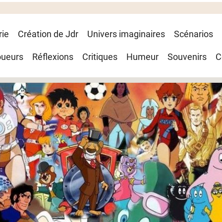
rie
Création de Jdr
Univers imaginaires
Scénarios
oueurs
Réflexions
Critiques
Humeur
Souvenirs
C