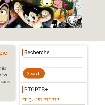
Recherche
oic-
 ils
prévu
r sans
PTGPTB+
CE QU’EST PTGPTB