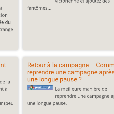
victorienne et ajoutez des
nt
fantômes...
sion
ée du
étrange
ant
Retour à la campagne – Comm
reprendre une campagne aprè
une longue pause ?
de la
nt à
La meilleure manière de
reprendre une campagne a
ur (peu
une longue pause.