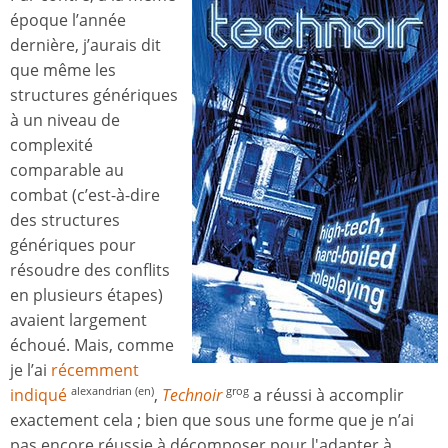
époque l’année
dernière, j’aurais dit
que même les
structures génériques
à un niveau de
complexité
comparable au
combat (c’est-à-dire
des structures
génériques pour
résoudre des conflits
en plusieurs étapes)
avaient largement
échoué. Mais, comme
je l’ai
récemment
indiqué
,
Technoir
a réussi à accomplir
alexandrian (en)
grog
exactement cela ; bien que sous une forme que je n’ai
pas encore réussie à décomposer pour l'adapter à