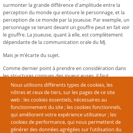
surmonter la grande différence d'amplitude entre la
perception du monde qui entoure le personnage, et la
perception de ce monde par la joueuse. Par exemple, un
personnage se tenant devant un gouffre peut en fait
voir
le gouffre. La joueuse, quant à elle, est complètement
dépendante de la communication orale du MJ.
Mais je m’écarte du sujet.
Comme dernier point à prendre en considération dans
les structures connues des joueur.euses, il faut
considérer le premier point de contact avec ces
Nous utilisons différents types de cookies, les
structures. Comme l'écrit Steve Darlington décrit dans
nôtres et ceux de tiers, sur les pages de ce site
Règles : quel est votre premier point de contact ?
:
ptgptb
web : les cookies essentiels, nécessaires au
fonctionnement du site ; les cookies fonctionnels,
Pour le meilleur ou pour le pire, la plupart des JdR se
qui améliorent votre expérience utilisateur ; les
partagent entre des périodes
freeform
[gérées par les
cookies de performance, qui nous permettent de
dialogues et arbitrage du MJ, sans règles (NdT)] et des
générer des données agrégées sur l’utilisation du