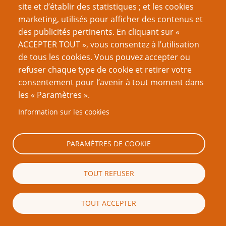
managers malgré elles censées calmer une colère
site et d’établir des statistiques ; et les cookies
que seule la justice permettrait d'éteindre.
marketing, utilisés pour afficher des contenus et
des publicités pertinents. En cliquant sur «
Un thème fort, captivant, qui promet de belles
ACCEPTER TOUT », vous consentez à l’utilisation
scènes de roleplay !
de tous les cookies. Vous pouvez accepter ou
La forme épistolaire (présente dès l'introduction)
refuser chaque type de cookie et retirer votre
met dans l'ambiance et crée déjà un sentiment
consentement pour l’avenir à tout moment dans
d'irruption du jeu dans le réel.
les « Paramètres ».
Même les fiches de personnages s'intègrent dans
Information sur les cookies
la diégèse en transformant ces dernières en fiches
S qui rendent extrêmement palpable la situation
PARAMÈTRES DE COOKIE
politique du pays des médiums.
N I C K E L I S S I M E, une thématique à la fois
TOUT REFUSER
extrêmement intéressante et parfaitement en
harmonie avec le système de résolution.
TOUT ACCEPTER
Les règles proposent de quoi jouer plusieurs
séances et appuient cette possibilité via l’utilisation