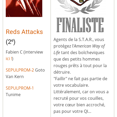
Reds Attacks
Agents de la S.T.A.R., vous
e
(2
)
protégez l
’American Way of
Fabien C (interview
Life
tant des bolcheviques
ici !
)
que des petits hommes
rouges prêts à tout pour la
SEPULPROM-2
Goto
détruire.
Van Kern
"Faillir" ne fait pas partie de
votre vocabulaire.
SEPULPROM-1
Littéralement, car on vous a
Tunime
recruté pour vos couilles,
votre cœur bien accroché,
pas pour votre QI…