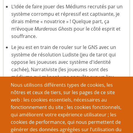
L’idée de faire jouer des Médiums recrutés par un
système corrompu et répressif est captivante, je
dirais même « novatrice » ! Quelque part, ça
m’évoque
Murderous Ghosts
pour le côté esprit et
souffrance.
Le jeu est en train de rouler sur le GNS avec un
système de résolution Ludiste (jeu de tarot qui
oppose les joueuses avec système d'identité
cachée), Narrativiste (les joueuses sont des
médiums qui mènent une enquête sur un lieu
hanté par une victime et gagner une manche de
Nous utilisons différents types de cookies, les
tarot = prendre le contrôle de la fiction) et
nôtres et ceux de tiers, sur les pages de ce site
Simulationniste avec la synesthésie très forte.
web : les cookies essentiels, nécessaires au
fonctionnement du site ; les cookies fonctionnels,
Référence au concept d'hantologie de Derrida ?
qui améliorent votre expérience utilisateur ; les
Mettre en scène l'impuissance des acteurs à
cookies de performance, qui nous permettent de
dépasser leur structure : les médiums sont des
générer des données agrégées sur l’utilisation du