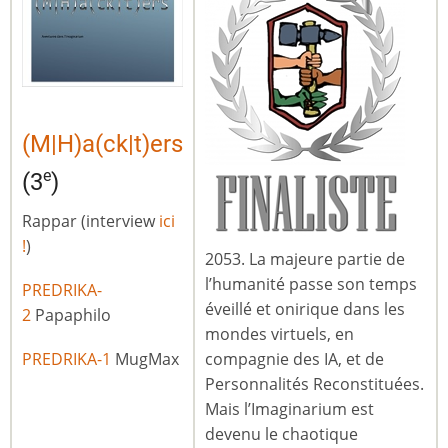
(M|H)a(ck|t)ers
e
(3
)
Rappar (interview
ici
!
)
2053. La majeure partie de
l’humanité passe son temps
PREDRIKA-
éveillé et onirique dans les
2
Papaphilo
mondes virtuels, en
PREDRIKA-1
MugMax
compagnie des IA, et de
Personnalités Reconstituées.
Mais l’Imaginarium est
devenu le chaotique