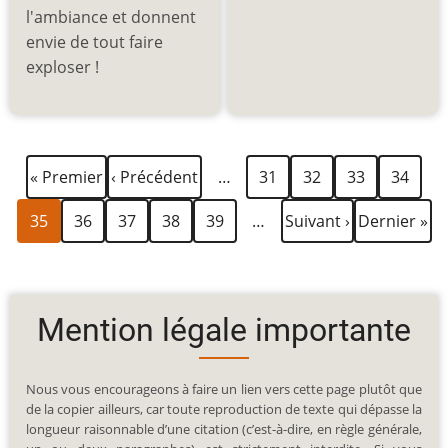
l'ambiance et donnent
envie de tout faire
exploser !
Première
Page
Page
Page
Page
Page
Pagination
« Premier
‹ Précédent
…
31
32
33
34
page
précédente
Page
Page
Page
Page
Page
Page
Dernière
35
36
37
38
39
…
Suivant ›
Dernier »
courante
suivante
page
Mention légale importante
Nous vous encourageons à faire un lien vers cette page plutôt que
de la copier ailleurs, car toute reproduction de texte qui dépasse la
longueur raisonnable d’une citation (c’est-à-dire, en règle générale,