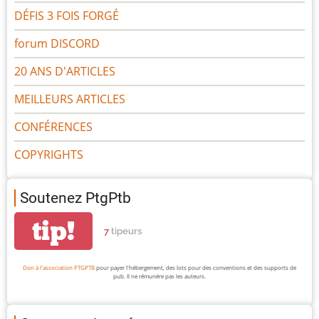
DÉFIS 3 FOIS FORGÉ
forum DISCORD
20 ANS D'ARTICLES
MEILLEURS ARTICLES
CONFÉRENCES
COPYRIGHTS
Soutenez PtgPtb
tip!
7
tipeurs
Don à l'association PTGPTB
pour payer l'hébergement, des lots pour des conventions et des supports de
pub. Il ne rémunère pas les auteurs.