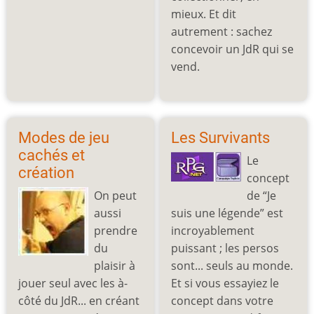
mieux. Et dit
autrement : sachez
concevoir un JdR qui se
vend.
Modes de jeu
Les Survivants
cachés et
Le
création
concept
On peut
de “Je
aussi
suis une légende” est
prendre
incroyablement
du
puissant ; les persos
plaisir à
sont... seuls au monde.
jouer seul avec les à-
Et si vous essayiez le
côté du JdR... en créant
concept dans votre