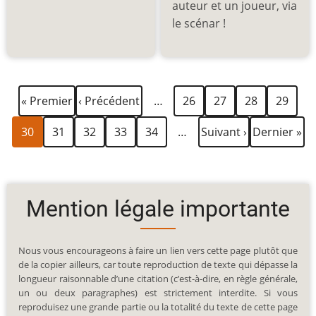
auteur et un joueur, via
le scénar !
Première
Page
Page
Page
Page
Page
Pagination
« Premier
‹ Précédent
…
26
27
28
29
page
précédente
Page
Page
Page
Page
Page
Page
Dernière
30
31
32
33
34
…
Suivant ›
Dernier »
courante
suivante
page
Mention légale importante
Nous vous encourageons à faire un lien vers cette page plutôt que
de la copier ailleurs, car toute reproduction de texte qui dépasse la
longueur raisonnable d’une citation (c’est-à-dire, en règle générale,
un ou deux paragraphes) est strictement interdite. Si vous
reproduisez une grande partie ou la totalité du texte de cette page