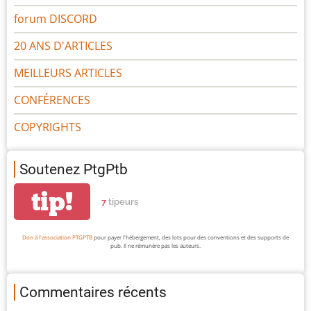
forum DISCORD
20 ANS D'ARTICLES
MEILLEURS ARTICLES
CONFÉRENCES
COPYRIGHTS
Soutenez PtgPtb
tip!
7
tipeurs
Don à l'association PTGPTB
pour payer l'hébergement, des lots pour des conventions et des supports de
pub. Il ne rémunère pas les auteurs.
Commentaires récents