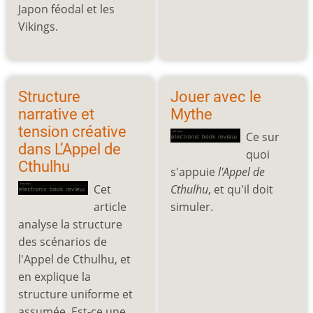
Japon féodal et les
Vikings.
Structure
Jouer avec le
narrative et
Mythe
tension créative
Ce sur
dans L’Appel de
quoi
Cthulhu
s'appuie
l'Appel de
Cet
Cthulhu
, et qu'il doit
article
simuler.
analyse la structure
des scénarios de
l'Appel de Cthulhu, et
en explique la
structure uniforme et
assumée. Est-ce une