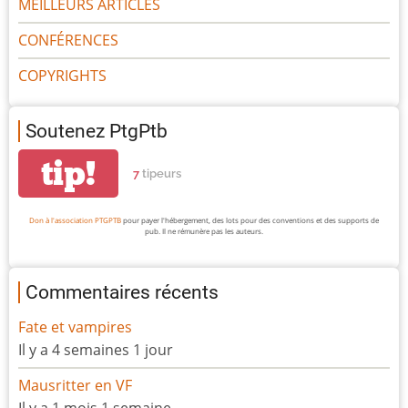
MEILLEURS ARTICLES
CONFÉRENCES
COPYRIGHTS
Soutenez PtgPtb
tip!
7
tipeurs
Don à l'association PTGPTB
pour payer l'hébergement, des lots pour des conventions et des supports de
pub. Il ne rémunère pas les auteurs.
Commentaires récents
Fate et vampires
Il y a 4 semaines 1 jour
Mausritter en VF