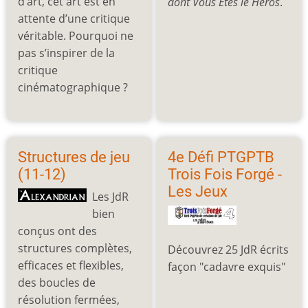
d’art, cet art est en
dont Vous Êtes le Héros
.
attente d’une critique
véritable. Pourquoi ne
pas s’inspirer de la
critique
cinématographique ?
Structures de jeu
4e Défi PTGPTB
(11-12)
Trois Fois Forgé -
Les Jeux
Les JdR
bien
conçus ont des
structures complètes,
Découvrez 25 JdR écrits
efficaces et flexibles,
façon "cadavre exquis"
des boucles de
résolution fermées,