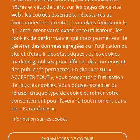
nôtres et ceux de tiers, sur les pages de ce site
web : les cookies essentiels, nécessaires au
fonctionnement du site ; les cookies fonctionnels,
Nom d'utilisateur
qui améliorent votre expérience utilisateur ; les
cookies de performance, qui nous permettent de
générer des données agrégées sur l’utilisation du
Mot de passe
site et d’établir des statistiques ; et les cookies
marketing, utilisés pour afficher des contenus et
des publicités pertinents. En cliquant sur «
ACCEPTER TOUT », vous consentez à l’utilisation
de tous les cookies. Vous pouvez accepter ou
Créer un nouveau compte
refuser chaque type de cookie et retirer votre
consentement pour l’avenir à tout moment dans
Réinitialiser votre mot de passe
les « Paramètres ».
Information sur les cookies
Archives
Page
Pagination
‹ Précédent
13
PARAMÈTRES DE COOKIE