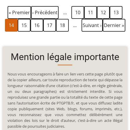
Première
Page
Page
Page
Page
Page
Pagination
« Premier
‹ Précédent
…
10
11
12
13
page
précédente
Page
Page
Page
Page
Page
Page
Dernière
14
15
16
17
18
…
Suivant ›
Dernier »
courante
suivante
page
Mention légale importante
Nous vous encourageons à faire un lien vers cette page plutôt que
de la copier ailleurs, car toute reproduction de texte qui dépasse la
longueur raisonnable d’une citation (c’est-à-dire, en règle générale,
un ou deux paragraphes) est strictement interdite. Si vous
reproduisez une grande partie ou la totalité du texte de cette page
sans l’autorisation écrite de PTGPTB.fr, et que vous diffusez ladite
copie publiquement (sites Web, blogs, forums, imprimés, etc.),
vous reconnaissez que vous commettez délibérément une
violation des lois sur le droit d’auteur, c’est-à-dire un acte illégal
passible de poursuites judiciaires.